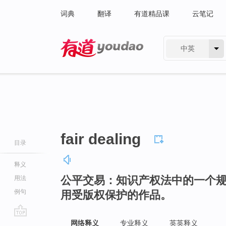
词典
翻译
有道精品课
云笔记
中英
有道 - 网易旗下搜索
fair dealing
目录
释义
公平交易：知识产权法中的一个
用法
例句
用受版权保护的作品。
go
网络释义
专业释义
英英释义