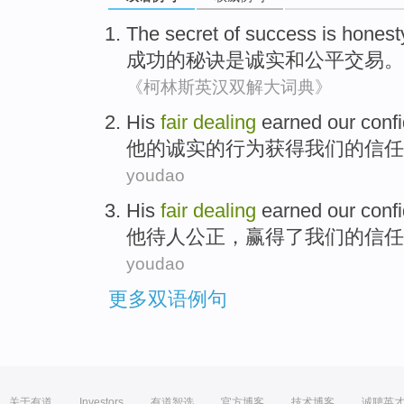
The
secret
of
success
is
honest
成功
的
秘诀
是
诚实
和
公平
交易
。
《柯林斯英汉双解大词典》
His
fair
dealing
earned
our
conf
他
的诚实的
行为
获得
我们
的
信任
youdao
His
fair
dealing
earned
our
conf
他
待人
公正
，
赢得了
我们
的信任
youdao
更多双语例句
关于有道
Investors
有道智选
官方博客
技术博客
诚聘英