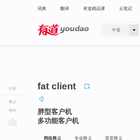
词典
翻译
有道精品课
云笔记
中英
有道 - 网易旗下搜索
fat client
目录
释义
胖型客户机
例句
多功能客户机
go
top
网络释义
专业释义
英英释义