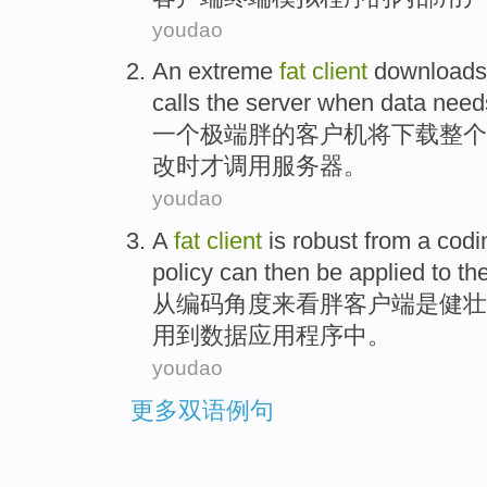
youdao
An
extreme
fat
client
downloads
calls
the
server
when
data
need
一个
极端
胖
的
客户机
将下载
整个
改
时
才调用
服务器
。
youdao
A
fat
client
is
robust
from
a
codi
policy
can
then
be
applied
to
th
从
编码
角度
来看
胖
客户
端
是
健壮
用
到
数据
应用
程序中。
youdao
更多双语例句