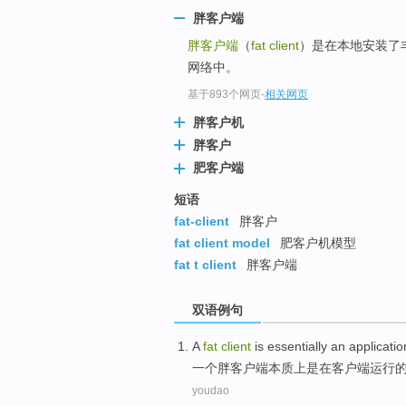
胖客户端
胖客户端
（
fat client
）是在本地安装了
网络中。
基于893个网页
-
相关网页
胖客户机
胖客户
肥客户端
短语
fat-client
胖客户
fat client model
肥客户机模型
fat t client
胖客户端
双语例句
A
fat
client
is essentially
an
applicatio
一个
胖
客户
端本质上
是
在客户端
运行
youdao