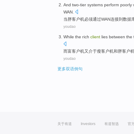
And
two-tier
systems
perform
poorly
WAN
.
当
胖
客户机
必须
通过
WAN
连接
到
数据
youdao
While
the rich
client
lies between
the
而
富
客户机
又
介于
瘦
客户机
和
胖
客户
youdao
更多双语例句
关于有道
Investors
有道智选
官