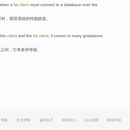
when
a
fat
client
must
connect
to
a
database
over the
库
时，
两层
系统
的
性能
较差
。
thin
client
and
the
fat
client
,
it
comes in many
gradations
.
机之间，
它
有
多种
等级
。
方博客
技术博客
诚聘英才
联系我们
站点地图
网络举报