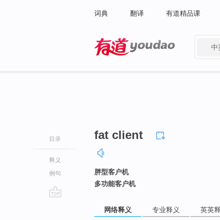
词典
翻译
有道精品课
中
有道 - 网易旗下搜索
fat client
目录
释义
胖型客户机
例句
多功能客户机
go
网络释义
专业释义
英英
top