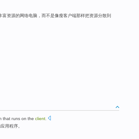
丰富资源的网络电脑，而不是像瘦客户端那样把资源分散到
n
that
runs
on
the
client
.
的
应用
程序。