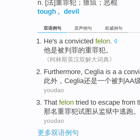
n. [法]重罪犯；瘭疽；恶棍
tough
,
devil
双语例句
原声例句
权威例句
He
's
a convicted
felon
.
他
是
被
判罪
的
重罪犯
。
《柯林斯英汉双解大词典》
Furthermore
,
Ceglia
is
a a
convi
此外
，
Ceglia
还是
一
个被判AA
youdao
That
felon
tried to
escape
from
那
名重罪犯
试图
从
监狱
中
逃跑
。
youdao
更多双语例句