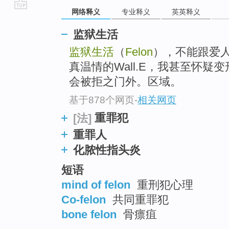
网络释义
专业释义
英英释义
go
top
监狱生活
监狱生活
（
Felon
），不能跟爱
真温情的Wall.E，我甚至怀疑
会被拒之门外。区域。
基于878个网页
-
相关网页
重罪犯
[法]
重罪人
化脓性指头炎
短语
mind of felon
重刑犯心理
Co-felon
共同重罪犯
bone felon
骨瘭疽