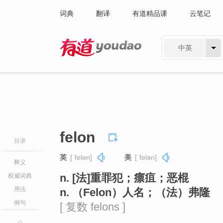
词典
翻译
有道精品课
云笔记
中英
有道 - 网易旗下搜索
felon
目录
英
[ˈfelən]
美
[ˈfelən]
释义
n. [法]重罪犯；瘭疽；恶棍
权威词典
用法
n. （Felon）人名；（法）弗隆
例句
[ 复数 felons ]