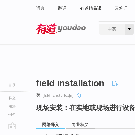
词典
翻译
有道精品课
云笔记
中英
有道 - 网易旗下搜索
field installation
目录
美
[fiːld ˌɪnstəˈleɪʃn]
释义
现场安装：在实地或现场进行设
用法
例句
网络释义
专业释义
go