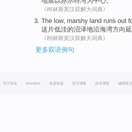
地震
以
苏尔特
湾
为
中心。
《柯林斯英汉双解大词典》
The
low,
marshy
land
runs out
f
这
片低洼的
沼泽地
沿海湾方向
延
《柯林斯英汉双解大词典》
更多双语例句
关于有道
Investors
有道智选
官方博客
技术博客
诚聘英