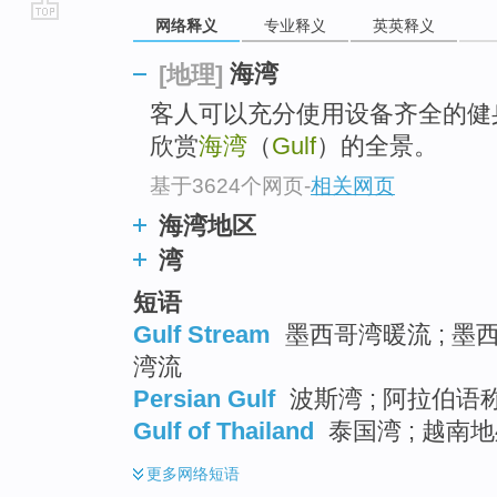
网络释义
专业释义
英英释义
go
top
海湾
[地理]
客人可以充分使用设备齐全的健
欣赏
海湾
（
Gulf
）的全景。
基于3624个网页
-
相关网页
海湾地区
湾
短语
Gulf Stream
墨西哥湾暖流 ; 墨西
湾流
Persian Gulf
波斯湾 ; 阿拉伯语称
Gulf of Thailand
泰国湾 ; 越南
更多
网络短语