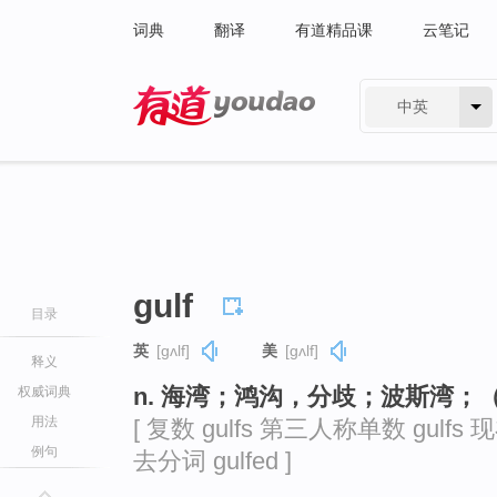
词典
翻译
有道精品课
云笔记
中英
有道 - 网易旗下搜索
gulf
目录
英
[ɡʌlf]
美
[ɡʌlf]
释义
n. 海湾；鸿沟，分歧；波斯湾；
权威词典
用法
[ 复数 gulfs 第三人称单数 gulfs 现
例句
去分词 gulfed ]