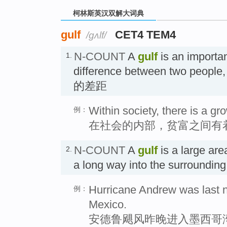
柯林斯英汉双解大词典
gulf
CET4 TEM4
/ɡʌlf/
N-COUNT
A
gulf
is an importan
1.
difference between two people,
的差距
Within society, there is a gr
例：
在社会的内部，贫富之间有
N-COUNT
A
gulf
is a large are
2.
a long way into the surroundin
Hurricane Andrew was last ni
例：
Mexico.
安德鲁飓风昨晚进入墨西哥