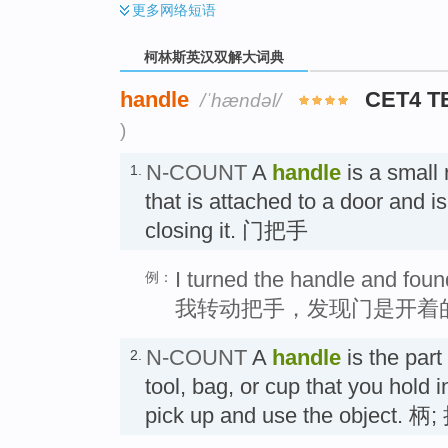
更多
网络短语
柯林斯英汉双解大词典
handle
CET4 T
/ˈhændəl/
)
N-COUNT
A
handle
is a small 
1.
that is attached to a door and i
closing it. 门把手
I turned the handle and fou
例：
我转动把手，发现门是开着
N-COUNT
A
handle
is the part
2.
tool, bag, or cup that you hold i
pick up and use the object. 柄;