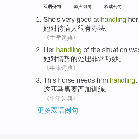
双语例句
原声例句
权威例句
She
's very
good
at
handling
he
她
对待
病人
很
有办法
。
《牛津词典》
Her
handling
of
the
situation
was
她
对
情势
的
处理
非常
巧妙。
《牛津词典》
This
horse
needs
firm
handling
.
这
匹马
需要
严加
训练。
《牛津词典》
更多双语例句