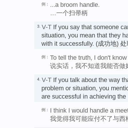
...a broom handle.
例：
…一个扫帚柄
V-T
If you say that someone c
3.
situation, you mean that they ha
with it successfully. (成功地) 
To tell the truth, I don't know
例：
说实话，我不知道我能否做
V-T
If you talk about the way 
4.
problem or situation, you menti
are successful in achieving th
I think I would handle a meet
例：
我觉得我可能应付不了与西