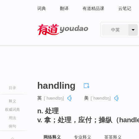
词典
翻译
有道精品课
云笔记
中英
有道 - 网易旗下搜索
handling
目录
英
[ˈhændlɪŋ]
美
[ˈhændlɪŋ]
释义
n. 处理
权威词典
用法
v. 拿；处理，应付；操纵（hand
例句
网络释义
专业释义
英英释义