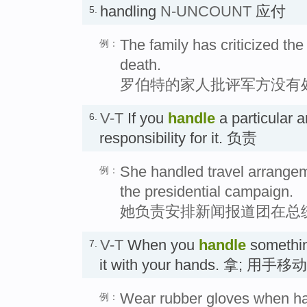
handling
N-UNCOUNT
应付
5.
The family has criticized the
例：
death.
罗伯特的家人批评军方没有
V-T
If you
handle
a particular 
6.
responsibility for it. 负责
She handled travel arrangem
例：
the presidential campaign.
她负责安排新闻报道团在总
V-T
When you
handle
somethin
7.
it with your hands. 拿; 用手移动
Wear rubber gloves when hand
例：