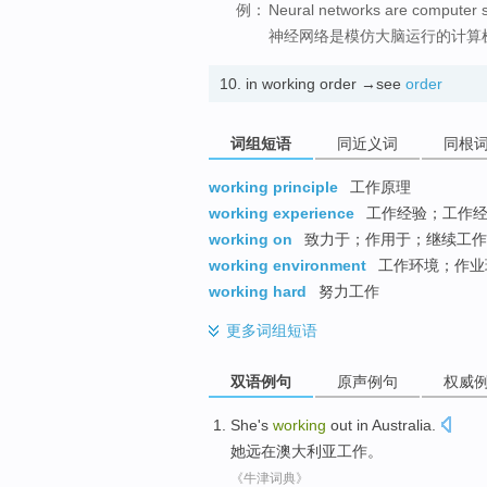
例：
Neural networks are computer s
神经网络是模仿大脑运行的计算
10.
in working order →see
order
词组短语
同近义词
同根
working principle
工作原理
working experience
工作经验；工作
working on
致力于；作用于；继续工作
working environment
工作环境；作业
working hard
努力工作
更多
词组短语
双语例句
原声例句
权威
She
's
working
out in
Australia
.
她
远在澳大利亚
工作
。
《牛津词典》