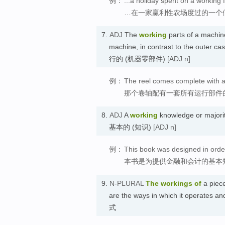
例：
...a holiday spent on a working 
…在一家赢利性农场度过的一个
7.
ADJ
The
working
parts of a machin
machine, in contrast to the outer ca
行的 (机器零部件)
[ADJ n]
例：
The reel comes complete with a s
那个卷轴配有一套所有运行部件
8.
ADJ
A
working
knowledge or majority
基本的 (知识)
[ADJ n]
例：
This book was designed in orde
本书是为提供金融和会计的基本
9.
N-PLURAL
The
workings
of
a piece
are the ways in which it operates a
式