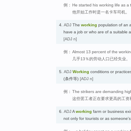
例：
He started his working life as a 
他开始工作时是一名卡车司机。
4.
ADJ
The
working
population of an a
have a job or who are of a suit
[ADJ n]
例：
Almost 13 percent of the worki
几乎13％的劳动人口已经失业。
5.
ADJ
Working
conditions or practic
(条件等)
[ADJ n]
例：
The strikers are demanding high
这些罢工者正在要求更高的工资
6.
ADJ
A
working
farm or business exi
not only for tourists or as som