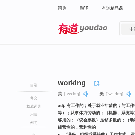
词典
翻译
有道精品课
中
有道 - 网易旗下搜索
working
目录
英
[ˈwɜːkɪŋ]
美
[ˈwɜːrkɪŋ]
释义
adj. 有工作的；处于就业年龄的；与
权威词典
等）；从事体力劳动的；（机器、系统等
用法
够用的；（议会票数）足够多数的；（动
例句
经营性的，营利性的
n. （设备、组织或系统的）工作方式，