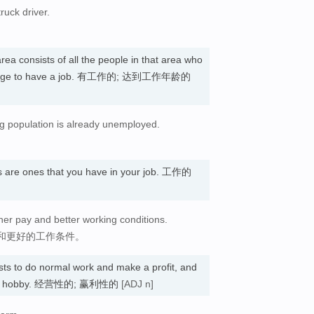
truck driver.
rea consists of all the people in that area who
able age to have a job. 有工作的; 达到工作年龄的
ng population is already unemployed.
es are ones that you have in your job. 工作的
er pay and better working conditions.
和更好的工作条件。
sts to do normal work and make a profit, and
eone's hobby. 经营性的; 赢利性的
[ADJ n]