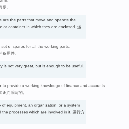
farm.
假期。
e are the parts that move and operate the
se or container in which they are enclosed. 运
et of spares for all the working parts.
的备用件。
 is not very great, but is enough to be useful.
r to provide a working knowledge of finance and accounts.
知识而编写的。
 of equipment, an organization, or a system
nd the processes which are involved in it. 运行方