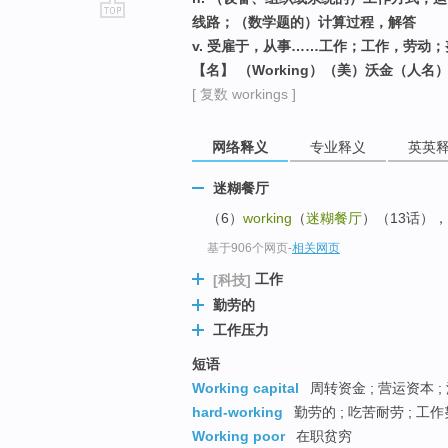
线路；（数学题的）计算过程，解答
go
v. 受雇于，从事……工作；工作，劳动；
top
【名】 （Working）（美）沃金（人名
[ 复数 workings ]
网络释义
专业释义
英英
迷糊餐厅
（6）
working
（
迷糊餐厅
）（13话）
基于906个网页
-
相关网页
工作
[科技]
勤劳的
工作压力
短语
Working capital
周转资金 ; 营运资本 ;
hard-working
勤劳的 ; 吃苦耐劳 ; 工
Working poor
在职贫穷