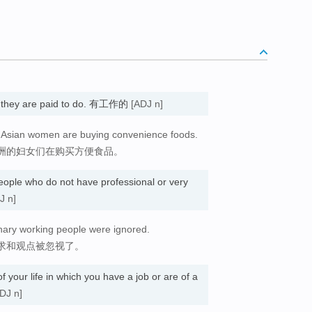
t they are paid to do. 有工作的
[ADJ n]
Asian women are buying convenience foods.
洲的妇女们在购买方便食品。
eople who do not have professional or very
J n]
nary working people were ignored.
求和观点被忽视了。
 of your life in which you have a job or are of a
DJ n]