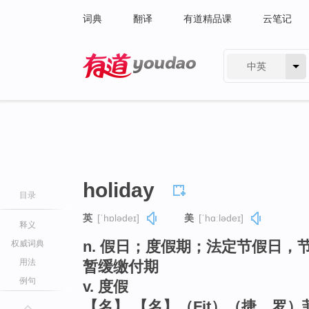
词典
翻译
有道精品课
云笔记
中英
有道 - 网易旗下搜索
holiday
目录
英
[ˈhɒlədeɪ]
美
[ˈhɑːlədeɪ]
释义
n. 假日；度假期；法定节假日
权威词典
用法
暂缓缴付期
例句
v. 度假
【名】 【名】（Fit）（捷、罗