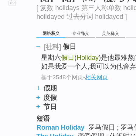
[ 复数 holidays 第三人称单数 holi
go
holidayed 过去分词 holidayed ]
top
网络释义
专业释义
英英释义
假日
[社科]
星期六
假日
(
Holiday
)是他最难
如果我爱一个人,我可以为他舍弃
基于2548个网页
-
相关网页
假期
度假
节日
短语
Roman Holiday
罗马假日 ; 罗马