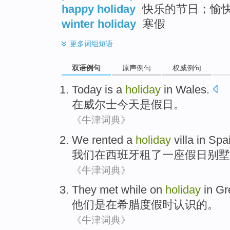
happy holiday
快乐的节日；愉
winter holiday
寒假
更多
词组短语
双语例句
原声例句
权威例句
Today
is
a
holiday
in
Wales
.
在
威尔士
今天
是
假日
。
《牛津词典》
We
rented
a
holiday
villa
in
Spa
我们
在
西班牙
租了
一座
假日
别墅
《牛津词典》
They
met
while
on
holiday
in
Gr
他们
是
在
希腊
度假
时
认识
的。
《牛津词典》