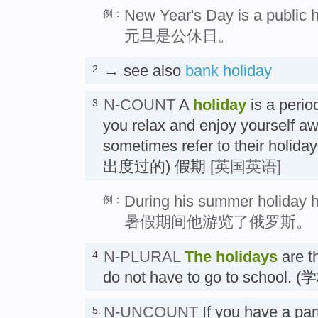
New Year's Day is a public h
例：
元旦是公休日。
→ see also
bank holiday
2.
N-COUNT
A
holiday
is a perio
3.
you relax and enjoy yourself 
sometimes refer to their holiday
出度过的) 假期
[英国英语]
During his summer holiday h
例：
暑假期间他游览了俄罗斯。
N-PLURAL
The
holidays
are t
4.
do not have to go to school
N-UNCOUNT
If you have a par
5.