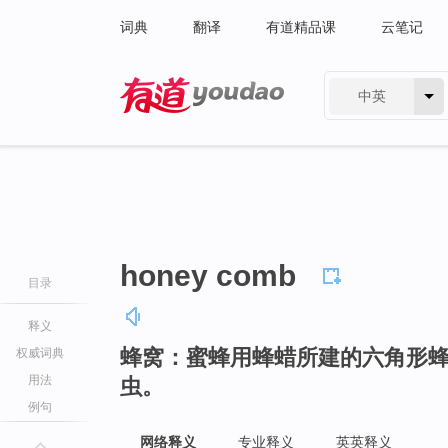
词典
翻译
有道精品课
云笔记
中英
有道 - 网易旗下搜索
honey comb
目录
释义
蜂窝：蜜蜂用蜂蜡所建的六角形
权威词典
用法
虫。
例句
网络释义
专业释义
英英释义