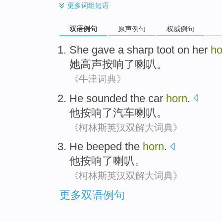
更多
词组短语
双语例句
原声例句
权威例句
She
gave a sharp
toot
on her
ho
她
高声
按响了喇叭。
《牛津词典》
He
sounded
the
car
horn
.
他
按响
了
汽车
喇叭
。
《柯林斯英汉双解大词典》
He
beeped
the
horn
.
他
按响
了喇叭。
《柯林斯英汉双解大词典》
更多双语例句