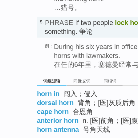
…猎号。
PHRASE
If two people
lock h
5.
something. 争论
During his six years in offi
例：
horns with lawmakers.
在任的6年里，塞德曼经常
词组短语
同近义词
同根词
horn in
闯入；侵入
dorsal horn
背角；[医]灰质后角
cape horn
合恩角
anterior horn
n. [医]前角；[医]
horn antenna
号角天线