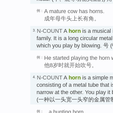
A mature cow has horns.
例：
成年母牛头上长有角。
N-COUNT
A
horn
is a musical 
3.
family. It is a long circular met
which you play by blowing.
He started playing the horn
例：
他8岁时就开始吹号。
N-COUNT
A
horn
is a simple 
4.
consisting of a metal tube that 
narrow at the other. You play it 
(一种以一头宽一头窄的金属管
...a hunting horn.
例：