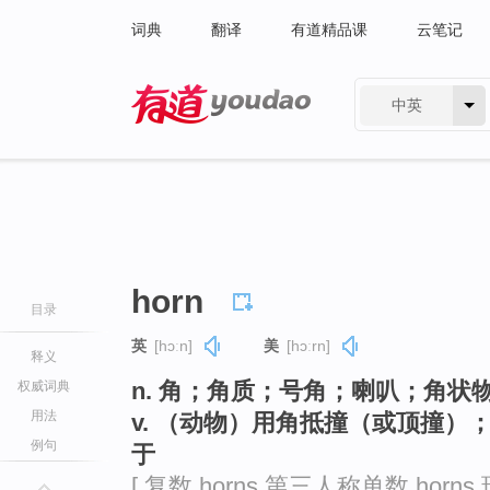
词典
翻译
有道精品课
云笔记
中英
有道 - 网易旗下搜索
horn
目录
英
[hɔːn]
美
[hɔːrn]
释义
n. 角；角质；号角；喇叭；角状
权威词典
用法
v. （动物）用角抵撞（或顶撞
例句
于
[ 复数 horns 第三人称单数 horns 