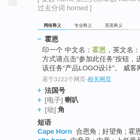
过去分词 horned ]
go
top
网络释义
专业释义
英英释义
霍恩
印一个 中文名：
霍恩
，英文名
方式请点击“参加此任务”按钮
该任务“产品LOGO设计”。 威客
基于3222个网页
-
相关网页
法国号
喇叭
[电子]
角
[动]
短语
Cape Horn
合恩角 ; 好望角 ; 霍