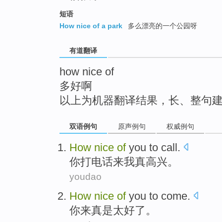
top
短语
How nice of a park
多么漂亮的一个公园呀
有道翻译
how nice of
多好啊
以上为机器翻译结果，长、整句
双语例句
原声例句
权威例句
How
nice
of
you
to call
.
你
打电话来我
真
高兴。
youdao
How
nice
of
you
to come
.
你
来
真是
太好了。