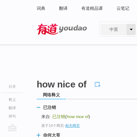
词典
翻译
有道精品课
云笔记
中英
有道 - 网易旗下搜索
how nice of
目录
网络释义
释义
已注销
翻译
例句
来自:
已注销
(
how nice of
)
基于16个网页
-
相关网页
go
你何大哥