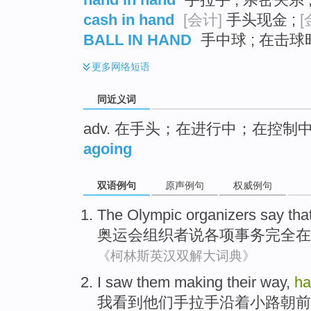
cash in hand
[会计]
手头现金 ;
[
BALL IN HAND
手中球 ; 在击球
更多
网络短语
同近义词
adv. 在手头；在进行中；在控制
agoing
双语例句
原声例句
权威例句
The Olympic
organizers
say tha
奥运会
组织者
说
各项事务
完全
在
《柯林斯英汉双解大词典》
I
saw
them
making their way,
ha
我
看到
他们
手拉手
沿着
小路朝前