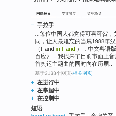
top
网络释义
专业释义
英英释义
手拉手
...每位中国人都觉得可喜可贺
同，让人最难忘的当属1988年
（Hand
in Hand
），中文粤语版
百应》，我找来了目前市面上音
首奥运主题曲的同时向在历届...
基于2138个网页
-
相关网页
在进行中
在掌握中
在控制中
短语
hand in hand
手拉手 ; 亲密关系 