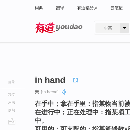
词典
翻译
有道精品课
云笔记
中英
有道 - 网易旗下搜索
in hand
目录
美
[ɪn hænd]
释义
在手中；拿在手里：指某物当前
用法
例句
在进行中；正在处理中：指某项
中。
可用的；可支配的：指某笔钱款
go