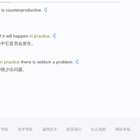
is counterproductive
.
。
if
it
will
happen
in
practice
.
践中
它
是否
会
发生
。
in
practice
there is seldom
a problem
.
却很少出问题。
方博客
技术博客
诚聘英才
联系我们
站点地图
网络举报