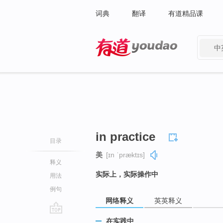
词典
翻译
有道精品课
中
有道 - 网易旗下搜索
in practice
目录
美
[ɪn ˈpræktɪs]
释义
实际上，实际操作中
用法
例句
网络释义
英英释义
go
在实践中