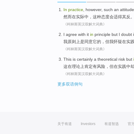
In
practice
,
however
,
such
an attitude
然而
在
实际
中，
这种
态度
会
适得其反
《柯林斯英汉双解大词典》
I
agree with
it
in
principle
but
I
doubt
我
原则上
是
同意
它
的，
但
我
怀疑
在
实
《柯林斯英汉双解大词典》
This
is
certainly
a
theoretical
risk
but
这
在
理论上
肯定
有
风险
，
但
在
实践中
《柯林斯英汉双解大词典》
更多双语例句
关于有道
Investors
有道智选
官