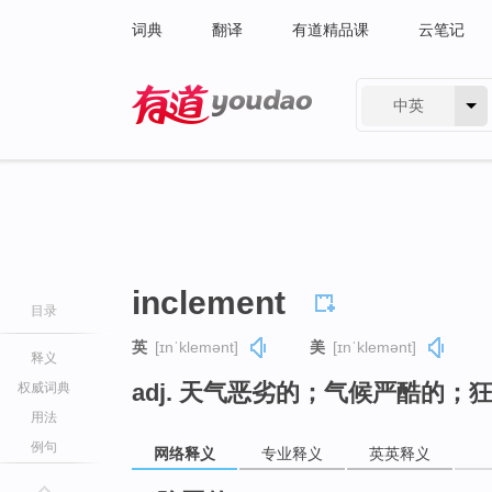
词典
翻译
有道精品课
云笔记
中英
有道 - 网易旗下搜索
inclement
目录
英
[ɪnˈklemənt]
美
[ɪnˈklemənt]
释义
adj. 天气恶劣的；气候严酷的
权威词典
用法
例句
网络释义
专业释义
英英释义