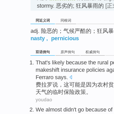
stormy. 恶劣的; 狂风暴雨的
[正
同近义词
同根词
adj. 险恶的；气候严酷的；狂风
nasty
,
pernicious
双语例句
原声例句
权威例句
That's
likely
because
the
rural
p
makeshift
insurance
policies
ag
Ferraro
says
.
费拉罗
说，
这
可能
是因为
农村
贫
天气的
临时
保险
政策
。
youdao
We
almost
didn't
go
because
of