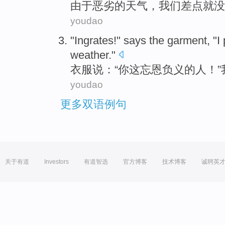
由于
恶劣
的
天气
，
我们
差点
就
没
youdao
"
Ingrates
!" says
the
garment
, "
I
weather
."
衣服
说：“
你
这
忘恩负义
的
人！”
youdao
更多双语例句
关于有道
Investors
有道智选
官方博客
技术博客
诚聘英