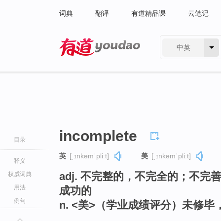
词典
翻译
有道精品课
云笔记
中英
有道 - 网易旗下搜索
incomplete
目录
英
[ˌɪnkəmˈpliːt]
美
[ˌɪnkəmˈpliːt]
释义
adj. 不完整的，不完全的；不
权威词典
用法
成功的
例句
n. <美>（学业成绩评分）未修毕