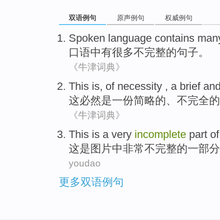
双语例句
原声例句
权威例句
Spoken language
contains
man
口语
中有
很多
不完整
的
句子
。
《牛津词典》
This
is
,
of
necessity ,
a
brief
an
这
必然是
一份
简略
的
、
不完全
的
《牛津词典》
This
is
a very
incomplete
part
of
这
是
图片中
非常
不完整
的
一部分
youdao
更多双语例句