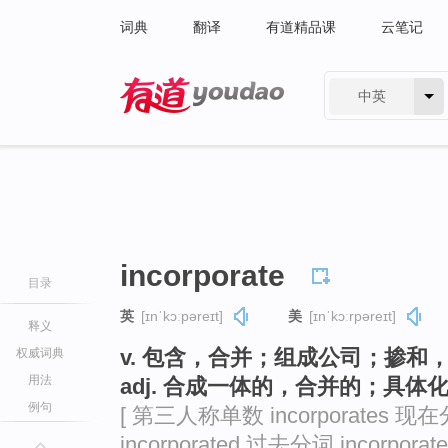
词典
翻译
有道精品课
云笔记
中英
有道 - 网易旗下搜索
incorporate
目录
英
[ɪnˈkɔːpəreɪt]
美
[ɪnˈkɔːrpəreɪt]
释义
v. 包含，合并；组成公司；掺
权威词典
用法
adj. 合成一体的，合并的；具
例句
[ 第三人称单数 incorporates 现在分
incorporated 过去分词 incorporate