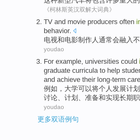
这种
新型
汽车
将
包含
许多
重大
的
《柯林斯英汉双解大词典》
TV
and
movie
producers
often
i
behavior
.
电视
和
电影
制作人
通常会
融入
不
youdao
For example
,
universities
could
graduate
curricula
to
help
stude
and
achieve
their long-term
car
例如
，
大学
可以
将
个人发展计划
讨论
、
计划
、
准备
和
实现
长期
职
youdao
更多双语例句