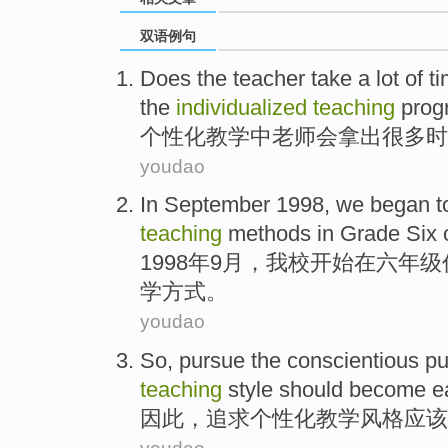
双语例句
Does
the teacher
take
a
lot of
t
the
individualized
teaching
prog
个性化
教学
中
老师
会拿出
很多
时
youdao
In
September
1998, we
began
t
teaching
methods
in
Grade
Six
1998年
9月
，我校
开始
在
六
年级
学
方式
。
youdao
So
,
pursue
the
conscientious
pu
teaching
style
should
become
e
因此
，
追求
个性化
教学
风格
应该