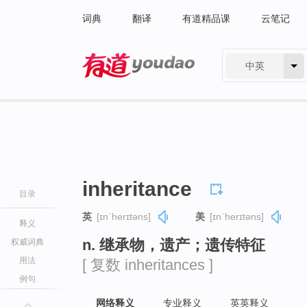
词典
翻译
有道精品课
云笔记
中英
有道 - 网易旗下搜索
inheritance
目录
英
[ɪnˈherɪtəns]
美
[ɪnˈherɪtəns]
释义
n. 继承物，遗产；遗传特征
权威词典
用法
[ 复数 inheritances ]
例句
网络释义
专业释义
英英释义