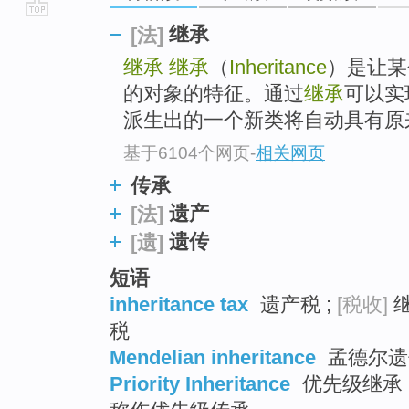
go
继承
[法]
top
继承
继承
（
Inheritance
）是让某
的对象的特征。通过
继承
可以实
派生出的一个新类将自动具有原来
基于6104个网页
-
相关网页
传承
遗产
[法]
遗传
[遗]
短语
inheritance tax
遗产税 ;
[税收]
继
税
Mendelian inheritance
孟德尔遗传
Priority Inheritance
优先级继承 ;