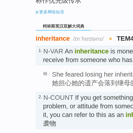
称作优先级传承
更多
网络短语
柯林斯英汉双解大词典
inheritance
TEM
/ɪnˈhɛrɪtəns/
N-VAR
An
inheritance
is money
1.
receive from someone who h
She feared losing her inheri
例：
她担心她的遗产会落到继母
N-COUNT
If you get something
2.
problem, or attitude from som
it, you can refer to this as an
in
袭物