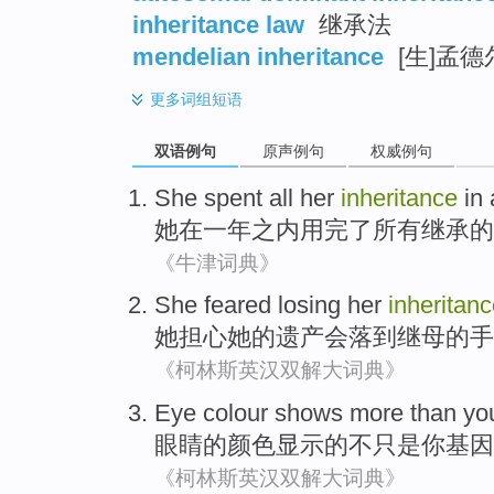
inheritance law
继承法
mendelian inheritance
[生]孟
更多
词组短语
双语例句
原声例句
权威例句
She
spent
all
her
inheritance
in
她
在
一
年之内
用完了
所有
继承
的
《牛津词典》
She
feared
losing
her
inheritan
她
担心
她
的
遗产
会落到继母的手
《柯林斯英汉双解大词典》
Eye
colour
shows
more than
yo
眼睛
的
颜色
显示
的不
只是
你
基因
《柯林斯英汉双解大词典》