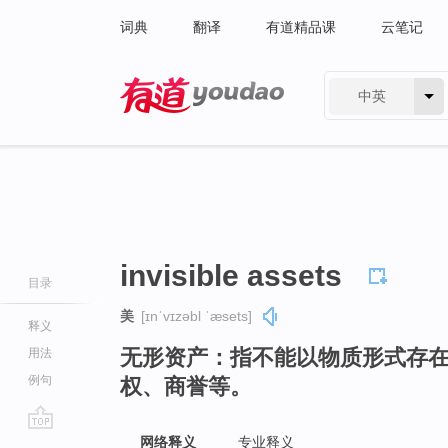
词典
翻译
有道精品课
云笔记
中英
有道 - 网易旗下搜索
invisible assets
目录
美
[ɪnˈvɪzəbl ˈæsets]
释义
无形资产：指不能以物质形式存
用法
例句
权、商誉等。
go
网络释义
专业释义