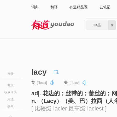
词典
翻译
有道精品课
云笔记
中英
有道 - 网易旗下搜索
lacy
目录
英
[ˈleɪsi]
美
[ˈleɪsi]
释义
adj. 花边的；丝带的；蕾丝的；
权威词典
用法
n. （Lacy）（美、巴）拉西（人
例句
[ 比较级 lacier 最高级 laciest ]