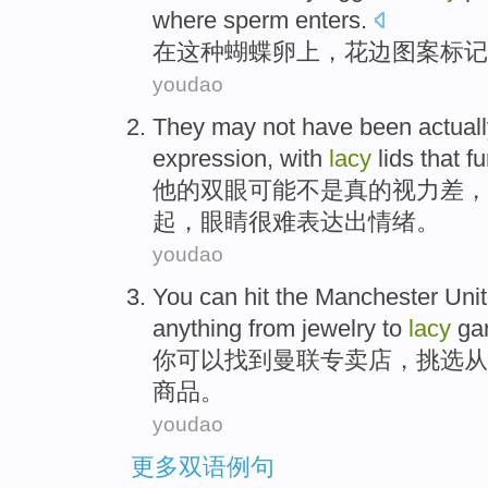
where sperm enters.
在
这种
蝴蝶
卵
上，
花边
图案
标记
youdao
They
may
not
have been
actual
expression
,
with
lacy
lids
that fu
他
的双眼
可能
不是
真的视力
差
，
起，眼睛很难
表达
出
情绪。
youdao
You
can
hit
the
Manchester Uni
anything
from
jewelry
to
lacy
ga
你
可以
找到
曼联
专卖店
，挑选
从
商品。
youdao
更多双语例句