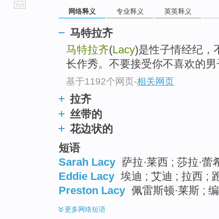
网络释义
专业释义
英英释义
go
top
马特拉齐
马特拉齐
(
Lacy
)是性子情经纪，
长作秀。不要接受你不喜欢的男
基于1192个网页
-
相关网页
拉齐
丝带的
花边状的
短语
Sarah Lacy
萨拉·莱西 ; 莎拉·蕾
Eddie Lacy
埃迪 ; 艾迪 ; 拉西 ;
Preston Lacy
佩雷斯顿·莱斯 ; 
更多
网络短语