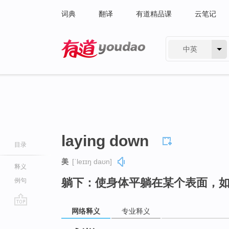
词典
翻译
有道精品课
云笔记
中英
有道 - 网易旗下搜索
laying down
目录
美
[ˈleɪɪŋ daʊn]
释义
躺下：使身体平躺在某个表面，
例句
网络释义
专业释义
go
top