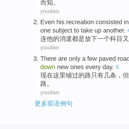
而知。
youdao
Even
his
recreation consisted
i
one
subject
to
take
up
another
.
连
他
的
消遣
都是
放下
一
个
科目
又
youdao
There
are
only
a few
paved
roa
down
new
ones
every day
.
现在
这里
铺过
的
路
只有
几
条，
但
路
。
youdao
更多双语例句