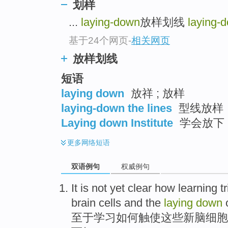
划样
...
laying-down
放样划线
laying-
基于24个网页
-
相关网页
放样划线
短语
laying down
放祥 ; 放样
laying-down the lines
型线放样
Laying down Institute
学会放下
更多
网络短语
双语例句
权威例句
It is
not yet clear
how
learning
t
brain
cells
and
the
laying
down
至于
学习
如何
触使
这些
新
脑细胞