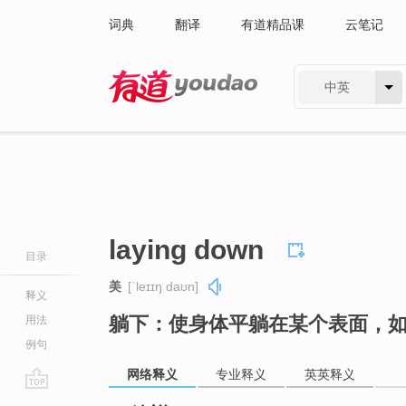
词典
翻译
有道精品课
云笔记
中英
有道 - 网易旗下搜索
laying down
目录
美
[ˈleɪɪŋ daʊn]
释义
躺下：使身体平躺在某个表面，
用法
例句
网络释义
专业释义
英英释义
go