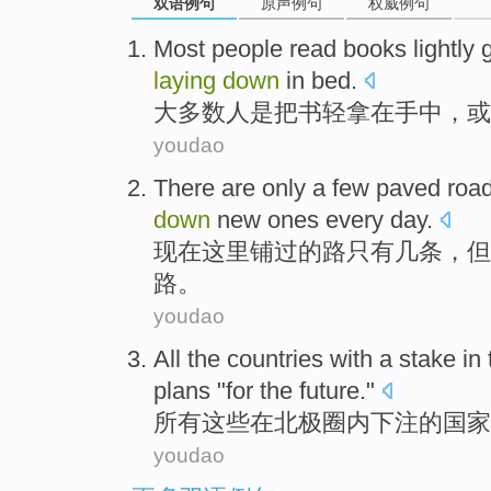
双语例句
原声例句
权威例句
Most
people
read
books
lightly
laying
down
in
bed
.
大多数
人
是把
书
轻
拿
在
手中
，
或
youdao
There
are
only
a few
paved
roa
down
new
ones
every day
.
现在
这里
铺过
的
路
只有
几
条，
但
路
。
youdao
All
the
countries
with
a stake
in
plans
"
for
the future
."
所有
这些
在
北极圈
内
下注
的
国家
youdao