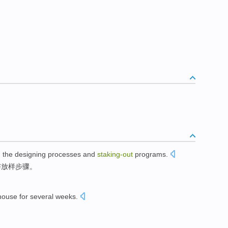
 the
designing
processes
and
staking-out
programs
.
与
放样
步骤。
house
for several
weeks
.
。