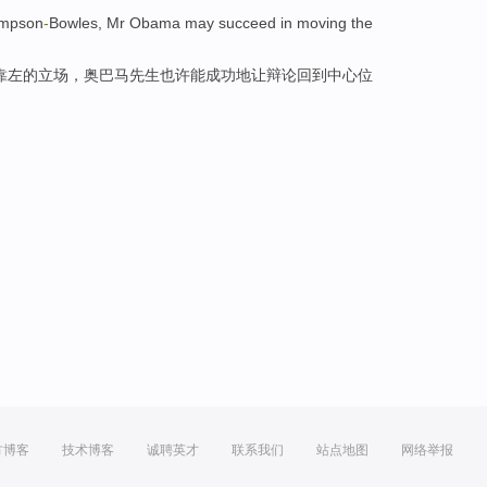
impson
-
Bowles,
Mr Obama
may
succeed
in moving the
靠左
的
立场，
奥
巴马先生
也许能
成功
地让
辩论
回到中心位
方博客
技术博客
诚聘英才
联系我们
站点地图
网络举报