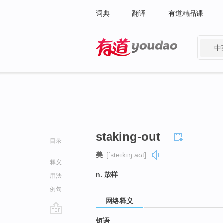
词典
翻译
有道精品课
中
有道 - 网易旗下搜索
staking-out
目录
美
[ˈsteɪkɪŋ aʊt]
释义
n. 放样
用法
例句
网络释义
go
短语