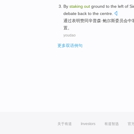
By
staking
out
ground to
the
left
of S
debate
back to
the
centre
.
通过
表明赞同辛普森
·鲍尔斯委员会中
置。
youdao
更多双语例句
关于有道
Investors
有道智选
官