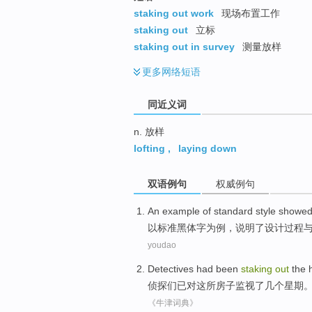
top
staking out work
现场布置工作
staking out
立标
staking out in survey
测量放样
更多
网络短语
同近义词
n. 放样
lofting
,
laying down
双语例句
权威例句
An
example of
standard
style
showed
以
标准
黑体字为例，
说明
了
设计
过程
youdao
Detectives
had been
staking
out
the
侦探们
已
对
这
所房子
监视
了
几个
星期
《牛津词典》