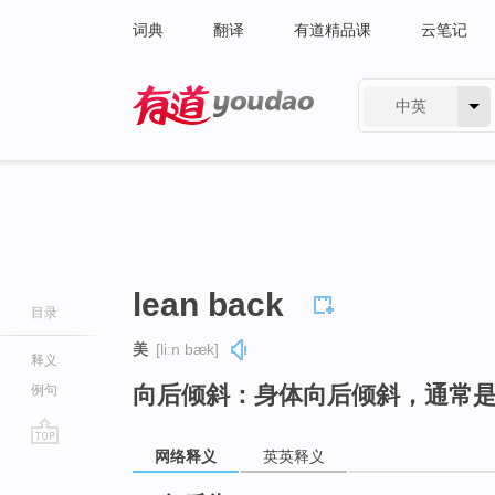
词典
翻译
有道精品课
云笔记
中英
有道 - 网易旗下搜索
lean back
目录
美
[liːn bæk]
释义
向后倾斜：身体向后倾斜，通常
例句
网络释义
英英释义
go
top