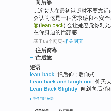
向后靠
...近女人在最初认识时不要靠
会认为这是一种需求感和不安全
靠
(
lean back
),会让她感觉你对
在你身边的恬静感
基于68个网页
-
相关网页
往后倚靠
往后靠
短语
lean-back
把后仰 ; 后仰式
Lean back and laugh out
仰天大
Lean Back Slightly
倾斜向后稍
更多
网络短语
双语例句
权威例句