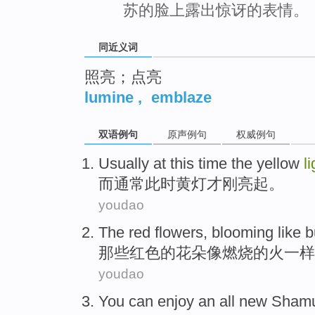
苏的脸上露出惊讶的表情。
同近义词
照亮；点亮
lumine
,
emblaze
双语例句
原声例句
权威例句
Usually
at this time
the yellow
li
而通常
此时
黄
灯
才刚
亮
起
。
youdao
The
red
flowers
,
blooming
like
b
那些
红色
的
花朵
像
燃烧
的
火
一样
youdao
You
can
enjoy
an
all new
Sham