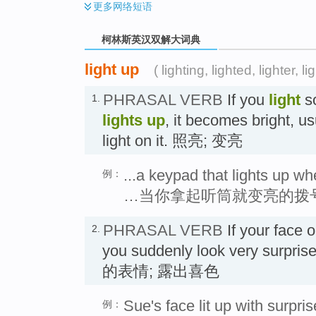
更多
网络短语
柯林斯英汉双解大词典
light up
( lighting, lighted, lighter, li
PHRASAL VERB
If you
light
s
1.
lights up
, it becomes bright, u
light on it. 照亮; 变亮
...a keypad that lights up w
例：
…当你拿起听筒就变亮的拨
PHRASAL VERB
If your face 
2.
you suddenly look very surpr
的表情; 露出喜色
Sue's face lit up with surpris
例：