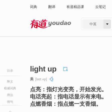
词典
翻译
有道精品课
云笔记
中英
有道 - 网易旗下搜索
light up
目录
美
[laɪt ʌp]
释义
点亮：指灯光变亮，开始发光。
权威词典
用法
电话亮起：指电话显示有来电。
例句
点燃香烟：指点燃一支香烟。