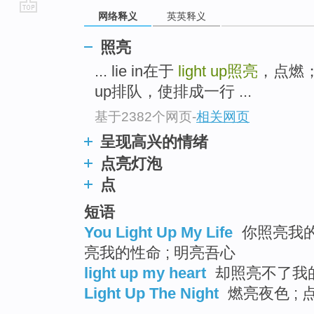
网络释义
英英释义
go
top
照亮
... lie in在于
light up
照亮
，点燃；
up排队，使排成一行 ...
基于2382个网页
-
相关网页
呈现高兴的情绪
点亮灯泡
点
短语
You Light Up My Life
你照亮我的生
亮我的性命 ; 明亮吾心
light up my heart
却照亮不了我的
Light Up The Night
燃亮夜色 ; 