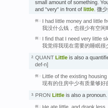
small amount of something. You
and "very" in front of
little
. 微
I had little money and little f
例：
我没什么钱，也很少有空闲
I find that I need very little 
例：
我觉得我现在需要的睡眠很
QUANT
Little
is also a quanti
2.
def-n]
Little of the existing housin
例：
现有的住房中少有质量够好
PRON
Little
is also a pronou
3.
He ate little, and drank less.
例：