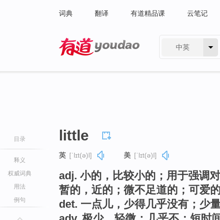
词典
翻译
有道精品课
云笔记
中英
有道 - 网易旗下搜索
little
目录
英
[ˈlɪt(ə)l]
美
[ˈlɪt(ə)l]
释义
adj. 小的，比较小的；用于强
权威词典
用法
暂的，近的；微不足道的；可爱
例句
det. 一点儿，少得几乎没有；少
adv. 极少，轻微；几乎不；短