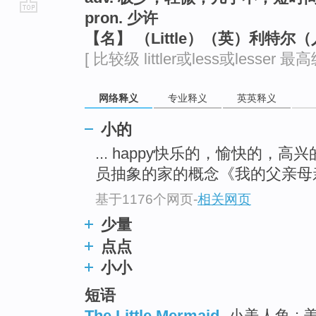
pron. 少许
go
【名】 （Little）（英）利特尔
top
[ 比较级 littler或less或lesser 最高级 l
网络释义
专业释义
英英释义
小的
... happy快乐的，愉快的，高
员抽象的家的概念《我的父亲母亲》
基于1176个网页
-
相关网页
少量
点点
小小
短语
The Little Mermaid
小美人鱼 ; 