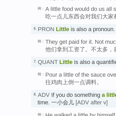
A little food would do us all
例：
吃一点儿东西会对我们大家
PRON
Little
is also a prono
6.
They get paid for it. Not much.
例：
他们拿到工资了。不太多，
QUANT
Little
is also a quantif
7.
Pour a little of the sauce ov
例：
往鸡肉上倒一点调料。
ADV
If you do something
a littl
8.
time. 一小会儿
[ADV after v]
He walked a little by himself
例：