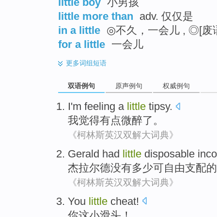
little boy
小男孩
little more than
adv. 仅仅是
in a little
◎不久，一会儿 , ◎[
for a little
一会儿
更多
词组短语
双语例句
原声例句
权威例句
I'm
feeling
a
little
tipsy
.
我
觉得
有点
微醉了
。
《柯林斯英汉双解大词典》
Gerald
had
little
disposable
inc
杰拉尔德
没有
多少
可自由支配
的
《柯林斯英汉双解大词典》
You
little
cheat
!
你
这小
滑头
！