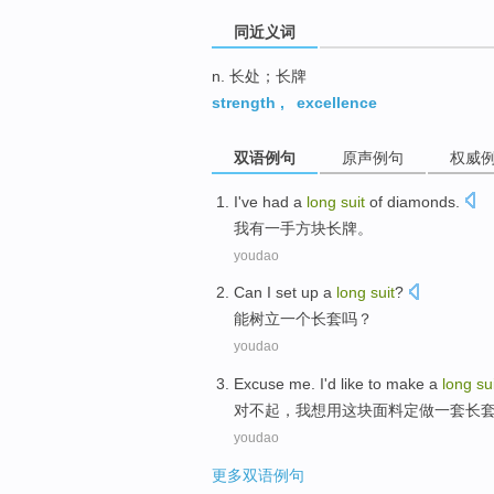
同近义词
n. 长处；长牌
strength
,
excellence
双语例句
原声例句
权威
I
've had a
long
suit
of
diamonds
.
我
有一手方块
长
牌。
youdao
Can I
set up
a
long
suit
?
能
树立
一个
长
套
吗？
youdao
Excuse me
.
I
'd like to
make
a
long
su
对不起
，
我
想
用
这块
面料
定做
一
套
长
youdao
更多双语例句