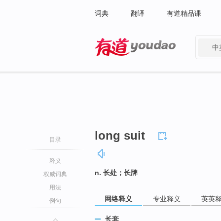
词典
翻译
有道精品课
中
有道 - 网易旗下搜索
long suit
目录
释义
n. 长处；长牌
权威词典
用法
网络释义
专业释义
英英
例句
长套