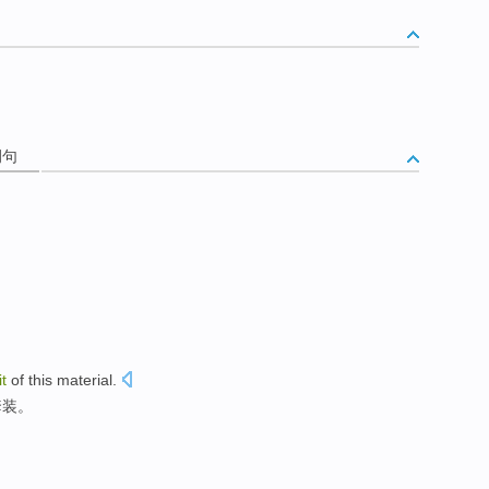
例句
it
of
this
material
.
套装。