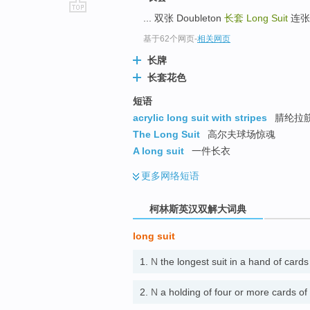
... 双张 Doubleton
长套
Long Suit
连张 S
go
top
基于62个网页
-
相关网页
长牌
长套花色
短语
acrylic long suit with stripes
腈纶拉
The Long Suit
高尔夫球场惊魂
A long suit
一件长衣
更多
网络短语
柯林斯英汉双解大词典
long suit
1.
N
the longest suit in a hand of car
2.
N
a holding of four or more c