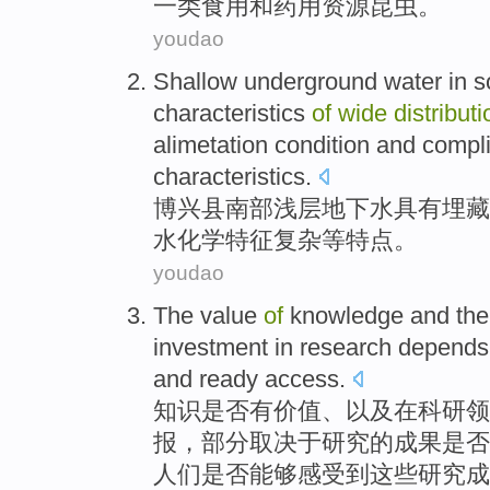
一类
食用
和
药用
资源
昆虫。
youdao
Shallow
underground
water
in s
characteristics
of
wide
distributi
alimetation
condition
and
compl
characteristics
.
博兴县
南部
浅层
地下水
具有
埋藏
水化学
特征
复杂
等
特点
。
youdao
The
value
of
knowledge
and
the
investment
in
research
depends
and ready access.
知识
是否有
价值
、
以及
在
科研
领
报
，
部分
取决于
研究
的
成果是否
人们是否能够感受到这些研究成