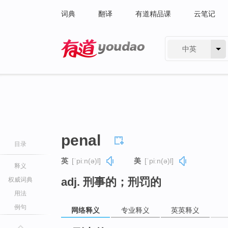
词典
翻译
有道精品课
云笔记
中英
有道 - 网易旗下搜索
penal
目录
英
[ˈpiːn(ə)l]
美
[ˈpiːn(ə)l]
释义
adj. 刑事的；刑罚的
权威词典
用法
例句
网络释义
专业释义
英英释义