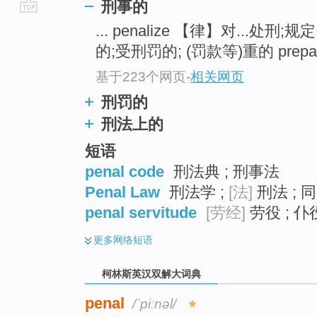
刑事的
go
... penalize 【律】对...处刑;规
top
的;受刑罚的; (罚款等)重的 prepar
基于223个网页
-
相关网页
刑罚的
刑法上的
短语
penal code
刑法典 ; 刑事法
Penal Law
刑法学 ;
[法]
刑法 ; 
penal servitude
[劳经]
劳役 ; 仆役
更多
网络短语
柯林斯英汉双解大词典
penal
/ˈpiːnəl/