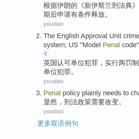
根据
伊朗
的《
新
伊斯兰
刑法典
》
期
后
申请
有条件
释放
。
youdao
The English
Approval
Unit
crim
system;
US
"
Model
Penal
code
英国
认可
单位
犯罪
，
实行
两
罚
制
单位犯罪。
youdao
Penal
policy
plainly
needs to
ch
显然
，
刑法
政策
需要
改变
。
youdao
更多双语例句