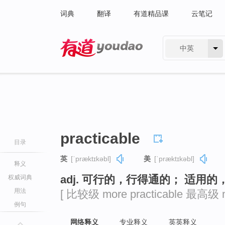
词典
翻译
有道精品课
云笔记
中英
有道 - 网易旗下搜索
practicable
目录
英
[ˈpræktɪkəbl]
美
[ˈpræktɪkəbl]
释义
adj. 可行的，行得通的； 适用
权威词典
用法
[ 比较级 more practicable 最高级 mos
例句
网络释义
专业释义
英英释义