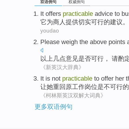
双语例句
权威例句
It
offers
practicable
advice
to
bu
它
为
商人
提供
切实可行
的
建议
。
youdao
Please
weigh
the above
points
a
以上
几点意见
是否
可行
，
请
酌
《新英汉大辞典》
It
is
not
practicable
to offer
her
t
让
她
重回
原
工作岗位
是
不可
行的
《柯林斯英汉双解大词典》
更多双语例句