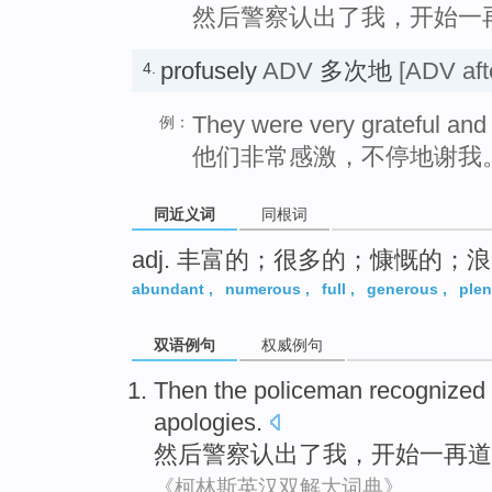
然后警察认出了我，开始一
profusely
ADV
多次地
[ADV aft
4.
They were very grateful and
例：
他们非常感激，不停地谢我
同近义词
同根词
adj. 丰富的；很多的；慷慨的；
abundant
,
numerous
,
full
,
generous
,
plen
双语例句
权威例句
Then
the policeman
recognized
apologies
.
然后
警察
认出了
我
，开始
一再
道
《柯林斯英汉双解大词典》