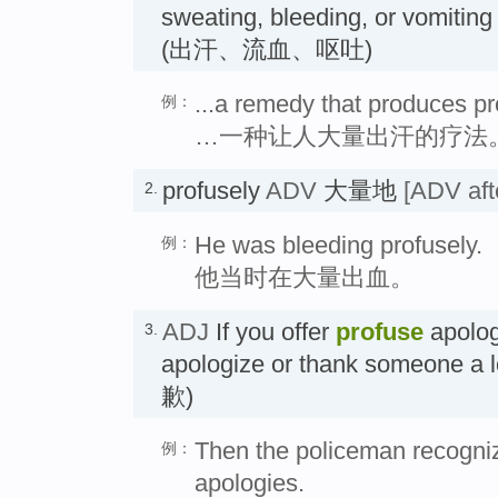
sweating, bleeding, or vomiti
(出汗、流血、呕吐)
...a remedy that produces p
例：
…一种让人大量出汗的疗法
profusely
ADV
大量地
[ADV aft
2.
He was bleeding profusely.
例：
他当时在大量出血。
ADJ
If you offer
profuse
apolog
3.
apologize or thank someone
歉)
Then the policeman recogniz
例：
apologies.