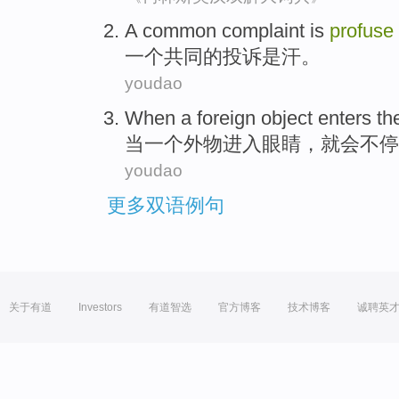
A
common
complaint
is
profuse
一个
共同
的
投诉
是
汗
。
youdao
When
a
foreign
object
enters th
当
一个
外
物
进入
眼睛
，
就会不停
youdao
更多双语例句
关于有道
Investors
有道智选
官方博客
技术博客
诚聘英