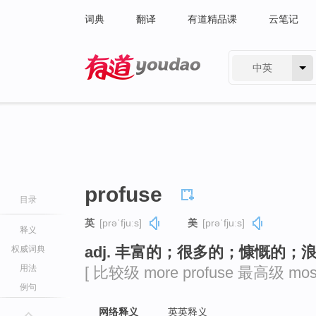
词典
翻译
有道精品课
云笔记
中英
有道 - 网易旗下搜索
profuse
目录
英
[prəˈfjuːs]
美
[prəˈfjuːs]
释义
adj. 丰富的；很多的；慷慨的；
权威词典
用法
[ 比较级 more profuse 最高级 most 
例句
网络释义
英英释义