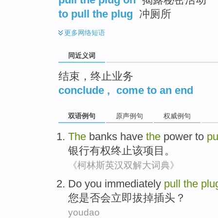
to pull the plug
冲厕所
更多
网络短语
同近义词
结束，终止业务
conclude
,
come to an end
双语例句
原声例句
权威例句
The
banks
have
the
power
to
pu
银行
有权
终止
该
项目
。
《柯林斯英汉双解大词典》
Do
you
immediately
pull
the
plu
您
是否会
立即
拔掉
插头
？
youdao