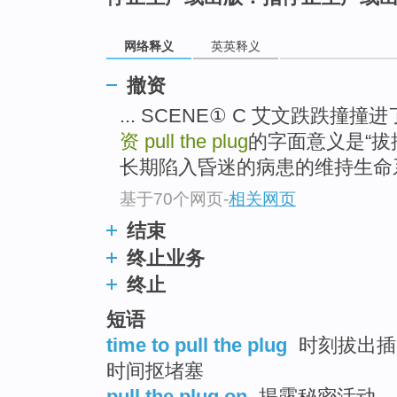
top
网络释义
英英释义
撤资
... SCENE① C 艾文跌跌撞
资
pull the plug
的字面意义是“拔
长期陷入昏迷的病患的维持生命系统
基于70个网页
-
相关网页
结束
终止业务
终止
短语
time to pull the plug
时刻拔出插头
时间抠堵塞
pull the plug on
揭露秘密活动