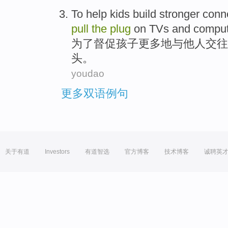
To
help kids
build stronger
conn
pull
the
plug
on
TVs
and
comput
为了
督促
孩子更多地
与
他人
交往
头
。
youdao
更多双语例句
关于有道
Investors
有道智选
官方博客
技术博客
诚聘英