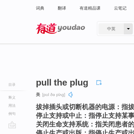
词典
翻译
有道精品课
云笔记
中英
有道 - 网易旗下搜索
pull the plug
目录
美
[pʊl ðə plʌɡ]
释义
拔掉插头或切断机器的电源：指
用法
例句
停止支持或中止：指停止支持某
关闭生命支持系统：指关闭患者
停止生产或出版：指停止生产或
go