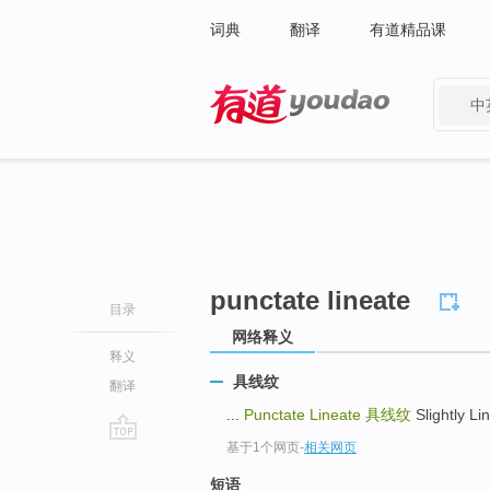
词典
翻译
有道精品课
中
有道 - 网易旗下搜索
punctate lineate
目录
网络释义
释义
具线纹
翻译
...
Punctate Lineate
具线纹
Slightly L
基于1个网页
-
相关网页
go
top
短语