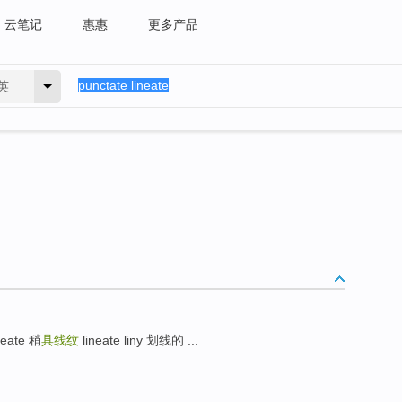
云笔记
惠惠
更多产品
英
ineate 稍
具线纹
lineate liny 划线的 ...