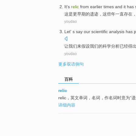
It
's
relic
from
earlier
times and
it has
这
是
更早期
的
遗迹
，
这些年
一直
存在
youdao
Let
' s
say
our
scientific
analysis
has
让我们来
假设
我们
的
科学
分析
已经
得
youdao
更多双语例句
百科
relic
relic，英文单词，名词，作名词时意为
详细内容