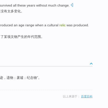
survived all these years
without
much
change
.
，
没有
太多
变化
。
produced
an
age
range
when a
cultural
relic
was
produced
.
出
了某项
文物
产生
的
年代
范围
。
“遗迹，遗物；废墟；纪念物”。
以上来源于：
百度百科