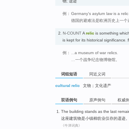
物; 遗迹
例：
Germany's asylum law is a relic
德国的避难法是欧洲历史上一个
2.
N-COUNT
A
relic
is something whic
is kept for its historical significan
例：
...a museum of war relics.
…一个战争纪念物博物馆。
词组短语
同近义词
cultural relic
文物；文化遗产
双语例句
原声例句
权威
The building
stands as
the last
remai
这座
建筑物
是
小镇
棉纺业
仅存
的
遗迹
《牛津词典》