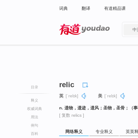
词典
翻译
有道精品课
中
有道 - 网易旗下搜索
relic
目录
英
[ˈrelɪk]
美
[ˈrelɪk]
释义
n. 遗物，遗迹，遗风；圣物，圣骨；（事
权威词典
[ 复数 relics ]
用法
例句
网络释义
专业释义
英英
百科