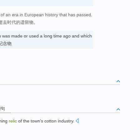
 of an era in European history that has passed.
逝去时代的遗留物。
h was made or used a long time ago and which
ce. 纪念物
例句
ning
relic
of the
town
's
cotton
industry.
。