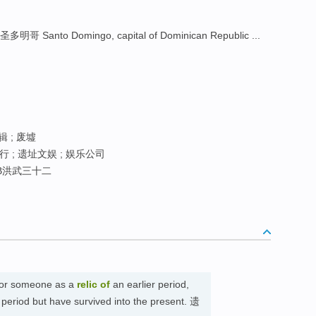
圣多明哥 Santo Domingo, capital of Dominican Republic ...
 ; 废墟
行 ; 遗址文娱 ; 娱乐公司
VB洪武三十二
g or someone as a
relic
of
an earlier period,
 period but have survived into the present. 遗