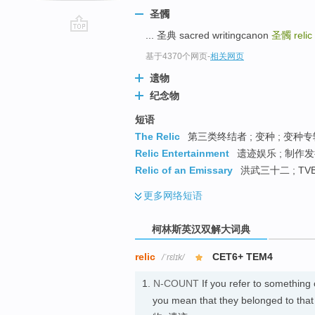
圣髑
... 圣典 sacred writingcanon
圣髑
relic
go
top
基于4370个网页
-
相关网页
遗物
纪念物
短语
The Relic
第三类终结者 ; 变种 ; 变种专辑
Relic Entertainment
遗迹娱乐 ; 制作发
Relic of an Emissary
洪武三十二 ; T
更多
网络短语
柯林斯英汉双解大词典
relic
CET6+ TEM4
/ˈrɛlɪk/
1.
N-COUNT
If you refer to somethin
you mean that they belonged to that