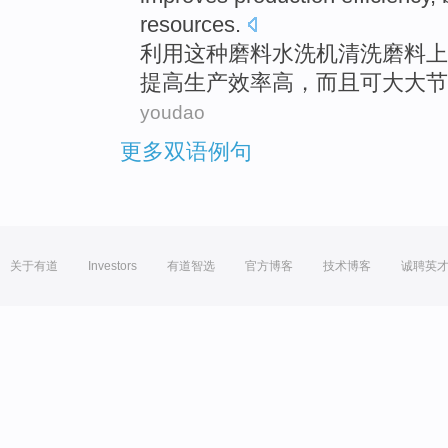
resources
.
利用
这种
磨料
水洗
机
清洗
磨料
上
提高
生产
效率高
，
而且
可
大大
节
youdao
更多双语例句
关于有道
Investors
有道智选
官方博客
技术博客
诚聘英