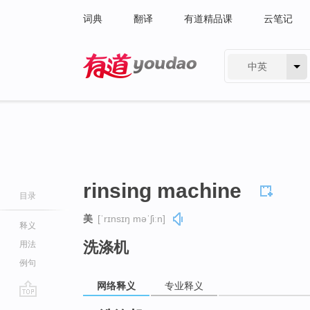
词典
翻译
有道精品课
云笔记
中英
有道 - 网易旗下搜索
rinsing machine
目录
美
[ˈrɪnsɪŋ məˈʃiːn]
释义
洗涤机
用法
例句
网络释义
专业释义
go