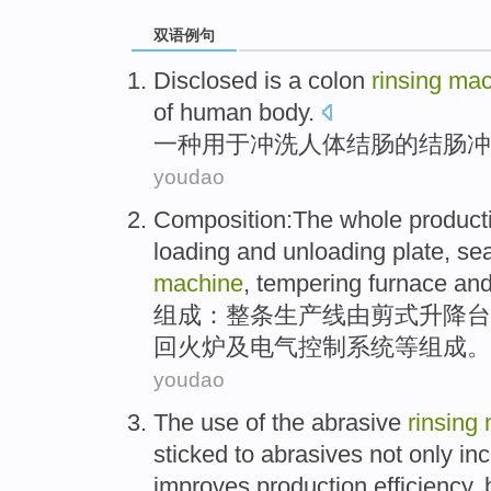
双语例句
Disclosed is
a
colon
rinsing
mac
of
human body
.
一种
用于
冲洗
人体
结肠
的
结肠冲
youdao
Composition
:
The whole
product
loading and
unloading
plate,
sea
machine
,
tempering
furnace
an
组成
：
整
条
生产线
由
剪式
升降
台
回火炉
及
电气
控制
系统
等组成。
youdao
The use
of
the
abrasive
rinsing
sticked
to
abrasives
not only
inc
improves
production
efficiency
,