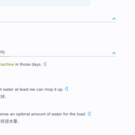
例句
machine
in
those
days
.
t water
at least
we
can
mop it up
.
擦掉。
pense
an optimal
amount of
water
for the load.
安排进
水量
。