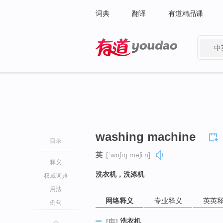
词典
翻译
有道精品课
中
有道 - 网易旗下搜索
washing machine
目录
英
[ˈwɒʃɪŋ məʃiːn]
释义
洗衣机，洗涤机
权威词典
用法
网络释义
专业释义
英英
例句
洗衣机
[电]