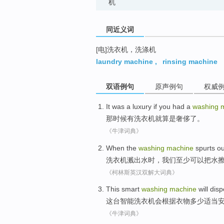
机
同近义词
[电]洗衣机，洗涤机
laundry machine
,
rinsing machine
双语例句
原声例句
权威
It was a
luxury
if you
had a
washing
那
时候
有
洗衣机
就算是
奢侈
了。
《牛津词典》
When
the
washing
machine
spurts
ou
洗衣机
溅
出水
时
，
我们
至少
可以
把水
《柯林斯英汉双解大词典》
This
smart
washing
machine
will dis
这
台
智能
洗衣
机会根据衣物多少
适当
《牛津词典》