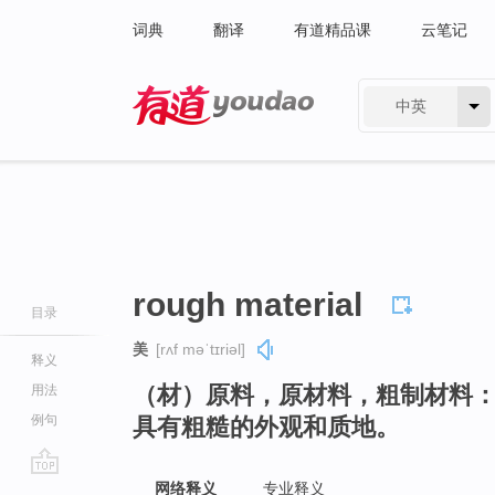
词典
翻译
有道精品课
云笔记
中英
有道 - 网易旗下搜索
rough material
目录
美
[rʌf məˈtɪriəl]
释义
（材）原料，原材料，粗制材料
用法
例句
具有粗糙的外观和质地。
go
网络释义
专业释义