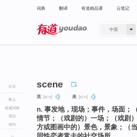
词典
翻译
有道精品课
云笔记
中英
有道 - 网易旗下搜索
scene
目录
英
[siːn]
美
[siːn]
释义
n. 事发地，现场；事件，场面
权威词典
用法
情节；（戏剧的）一场；（戏剧
例句
方或图画中的）景色，景象；（当
同性恋者常去的社交场所