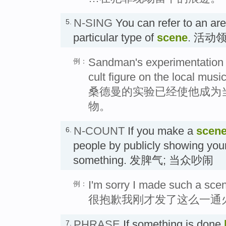
N-SING
You can refer to an area
5.
particular type of
scene
. 活动
Sandman's experimentation
例：
cult figure on the local musi
桑德曼的实验已经使他成为
物。
N-COUNT
If you make a
scen
6.
people by publicly showing you
something. 发脾气; 当众吵闹
I'm sorry I made such a sce
例：
很抱歉我刚才发了这么一通
PHRASE
If something is done
7.