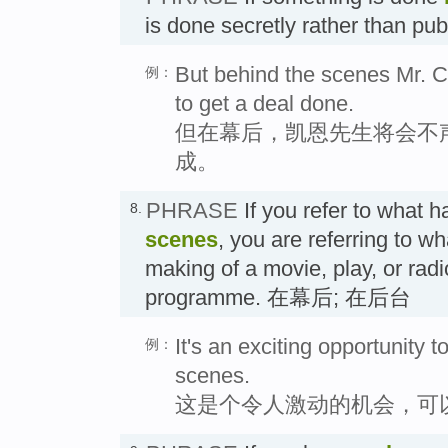
is done secretly rather than
But behind the scenes Mr. Cai
例：
to get a deal done.
但在幕后，凯恩先生将会不
成。
PHRASE
If you refer to what 
8.
scenes
, you are referring to w
making of a movie, play, or radi
programme. 在幕后; 在后台
It's an exciting opportunity 
例：
scenes.
这是个令人激动的机会，可