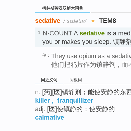
柯林斯英汉双解大词典
sedative
TEM8
/ˈsɛdətɪv/
N-COUNT
A
sedative
is a medi
1.
you or makes you sleep. 镇静
They use opium as a sedative
例：
他们把鸦片作为镇静剂，而
同近义词
同根词
n. [药][医]镇静剂；能使安静的
killer
,
tranquillizer
adj. [医]使镇静的；使安静的
calmative