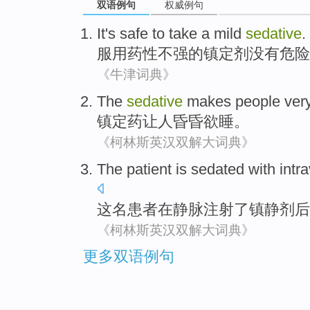
双语例句
权威例句
It's safe to
take a mild
sedative
.
服用
药性不强的镇定剂没有危险
《牛津词典》
The
sedative
makes
people
ver
镇定药
让
人
昏昏欲睡
。
《柯林斯英汉双解大词典》
The
patient
is
sedated
with
intr
这
名患者
在
静脉注射
了
镇静剂后
《柯林斯英汉双解大词典》
更多双语例句