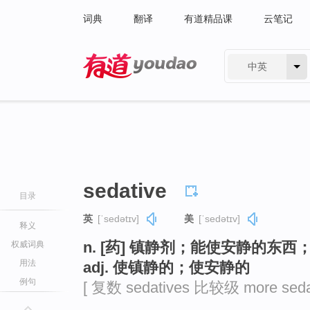
词典
翻译
有道精品课
云笔记
中英
有道 - 网易旗下搜索
sedative
目录
英
[ˈsedətɪv]
美
[ˈsedətɪv]
释义
n. [药] 镇静剂；能使安静的东西
权威词典
用法
adj. 使镇静的；使安静的
例句
[ 复数 sedatives 比较级 more seda