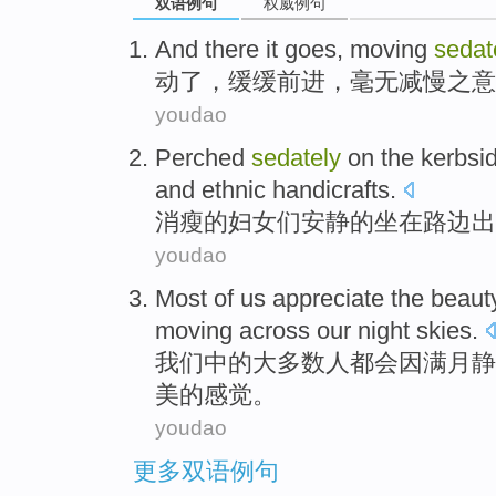
双语例句
权威例句
And there
it goes
,
moving
sedat
动
了
，
缓缓
前进，
毫无
减慢
之意
youdao
Perched
sedately
on
the kerbsi
and
ethnic
handicrafts
.
消瘦
的
妇女
们安静的坐在
路边
出
youdao
Most
of
us
appreciate the beaut
moving across
our
night skies
.
我们
中的
大多数
人都会因
满月
静
美的感觉。
youdao
更多双语例句