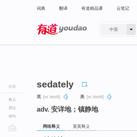
词典
翻译
有道精品课
云笔记
中英
有道 - 网易旗下搜索
sedately
目录
英
[sɪˈdeɪtli]
美
[sɪˈdeɪtli]
释义
adv. 安详地；镇静地
用法
例句
网络释义
英英释义
go