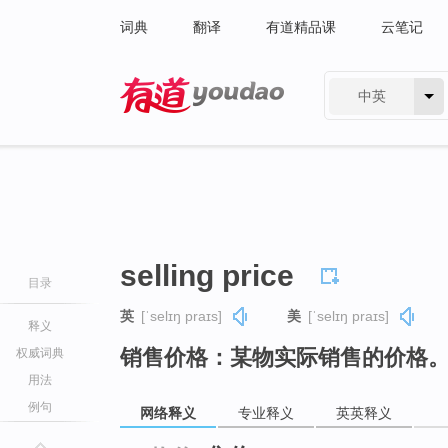
词典
翻译
有道精品课
云笔记
中英
有道 - 网易旗下搜索
selling price
目录
英
[ˈselɪŋ praɪs]
美
[ˈselɪŋ praɪs]
释义
销售价格：某物实际销售的价格
权威词典
用法
例句
网络释义
专业释义
英英释义