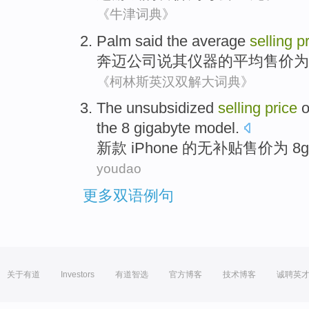
《牛津词典》
Palm
said
the average
selling
p
奔迈公司
说
其
仪器
的
平均
售价
为
《柯林斯英汉双解大词典》
The unsubsidized
selling
price
o
the
8
gigabyte
model.
新款
iPhone
的
无
补贴售价
为
8
youdao
更多双语例句
关于有道
Investors
有道智选
官方博客
技术博客
诚聘英