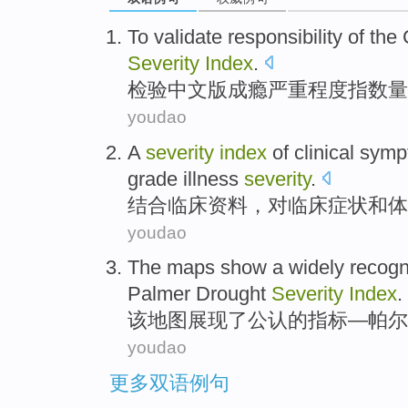
To
validate
responsibility
of the
Severity
Index
.
检验
中文版
成瘾
严重
程度
指数
量
youdao
A
severity
index
of
clinical
symp
grade
illness
severity
.
结合
临床
资料，对临床
症状
和
体
youdao
The
maps
show
a widely
recogn
Palmer
Drought
Severity
Index
.
该
地图
展现
了公认
的
指标
—
帕
尔
youdao
更多双语例句