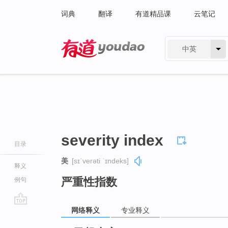
词典
翻译
有道精品课
云笔记
中英
有道 - 网易旗下搜索
severity index
目录
美
[sɪˈverəti ˈɪndeks]
释义
严重性指数
例句
网络释义
专业释义
go
top