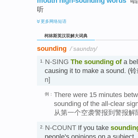
mouth high-sounding words
唱
听
更多
网络短语
柯林斯英汉双解大词典
sounding
/ˈsaʊndɪŋ/
N-SING
The sounding of
a bel
1.
causing it to make a soun
n]
There were 15 minutes betwee
例：
sounding of the all-clear sign
从第一个空袭警报到警报解
N-COUNT
If you take
soundin
2.
people's opinions on a su