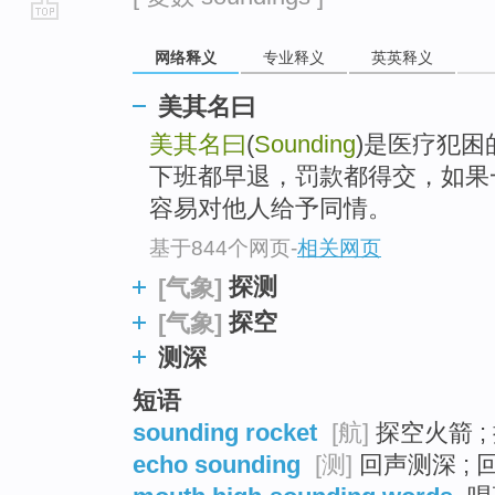
go
网络释义
专业释义
英英释义
top
美其名曰
美其名曰
(
Sounding
)是医疗犯
下班都早退，罚款都得交，如果
容易对他人给予同情。
基于844个网页
-
相关网页
探测
[气象]
探空
[气象]
测深
短语
sounding rocket
[航]
探空火箭 ;
echo sounding
[测]
回声测深 ; 