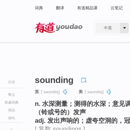
词典
翻译
有道精品课
云笔记
中英
有道 - 网易旗下搜索
sounding
目录
英
[ˈsaʊndɪŋ]
美
[ˈsaʊndɪŋ]
释义
n. 水深测量；测得的水深；意
权威词典
用法
（铃或号的）发声
例句
adj. 发出声响的；虚夸空洞的
[ 复数 soundings ]