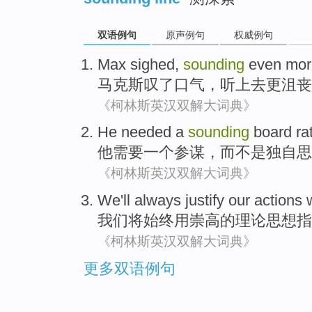
双语例句
原声例句
权威例句
Max
sighed
,
sounding
even mor
马克斯
叹了口气
，
听上去
更
沮丧
《柯林斯英汉双解大词典》
He
needed
a
sounding
board
ra
他
需要
一个
参谋
，
而
不是独自
思
《柯林斯英汉双解大词典》
We
'll
always
justify
our
actions
我们
将
始终
用
崇高
的
理论
思想指
《柯林斯英汉双解大词典》
更多双语例句