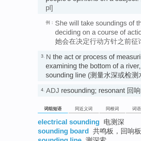
pl]
She will take soundings of t
例：
deciding on a course of acti
她会在决定行动方针之前征
N
the act or process of measuri
3.
examining the bottom of a river,
sounding line (测量水深或
ADJ
resounding; resonant 
4.
词组短语
同近义词
同根词
词语
electrical sounding
电测深
sounding board
共鸣板，回响板
sounding line
测深索