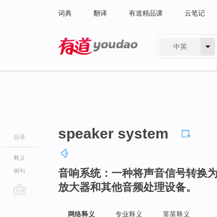
词典
翻译
有道精品课
云笔记
中英
有道 - 网易旗下搜索
speaker system
目录
释义
音响系统：一种将声音信号转换
例句
放大器和其他音频处理设备。
go
top
网络释义
专业释义
英英释义