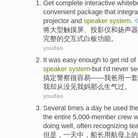
Get
complete
interactive
whiteb
convenient
package
that
integra
projector
and
speaker
system
.
将
大型
触摸屏
、
投影仪
和
扬声器
完整
的
交互式
白板
功能
。
youdao
It
was easy
enough to get rid of
speaker
system
-but
I
'd never
se
搞定
警察
很
容易——我爸用
一套
我
却
从没
见
我
妈
那么生气过。
youdao
Several times
a
day
he used
th
the
entire
5,000-
member
crew
wh
doing
well
,
often
recognizing te
但是，
一
天
中，船长用航母
上
的