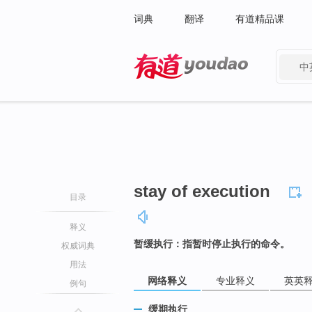
词典
翻译
有道精品课
中
有道 - 网易旗下搜索
stay of execution
目录
释义
暂缓执行：指暂时停止执行的命令。
权威词典
用法
网络释义
专业释义
英英
例句
缓期执行