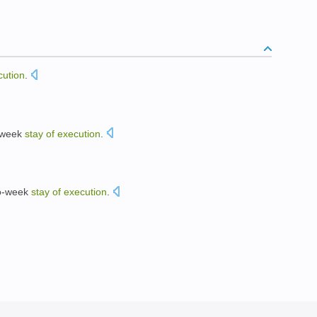
cution
.
-week
stay
of
execution
.
。
o-week
stay
of
execution
.