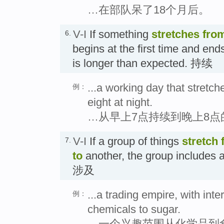
…在部队呆了18个月后。
V-I
If something
stretches
fro
6.
begins at the first time and end
is longer than expected. 持续
...a working day that stretc
例：
eight at night.
…从早上7点持续到晚上8点
V-I
If a group of things
stretch
7.
to
another, the group includes a
涉及
...a trading empire, with inte
例：
chemicals to sugar.
…一个兴趣范围从化学品到