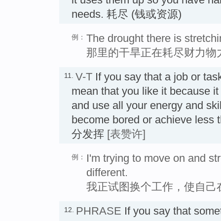
needs. 耗尽 (钱或资源)
The drought there is stretch
例：
那里的干旱正在耗尽财力物
V-T
If you say that a job or ta
11.
mean that you like it because 
and use all your energy and skil
become bored or achieve less
分发挥
[表赞许]
I'm trying to move on and st
例：
different.
我正试图换个工作，使自己
PHRASE
If you say that somet
12.