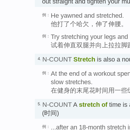
out straight and tighten your 
He yawned and stretched.
例：
他打了个哈欠，伸了伸腰。
Try stretching your legs and
例：
试着伸直双腿并向上拉拉脚
N-COUNT
Stretch
is also a n
4.
At the end of a workout spe
例：
slow stretches.
在健身的末尾花时间用一些
N-COUNT
A
stretch
of
time is
5.
(时间)
...after an 18-month stretch 
例：