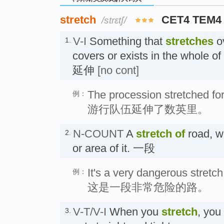
stretch
CET4 TEM4
/strɛtʃ/
V-I
Something that
stretches
ov
1.
covers or exists in the whole of
延伸
[no cont]
The procession stretched for
例：
游行队伍延伸了数英里。
N-COUNT
A
stretch
of
road, wa
2.
or area of it. 一段
It's a very dangerous stretch
例：
这是一段非常危险的路。
V-T/V-I
When you
stretch
, you
3.