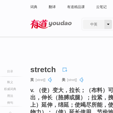
词典
翻译
有道精品课
云笔记
中英
有道 - 网易旗下搜索
stretch
目录
英
[stretʃ]
美
[stretʃ]
释义
v. （使）变大，拉长；（布料
权威词典
用法
出，伸长（胳膊或腿）；拉紧，
例句
上）延伸，绵延；使竭尽所能，
物力）；（使）延长使用，节俭