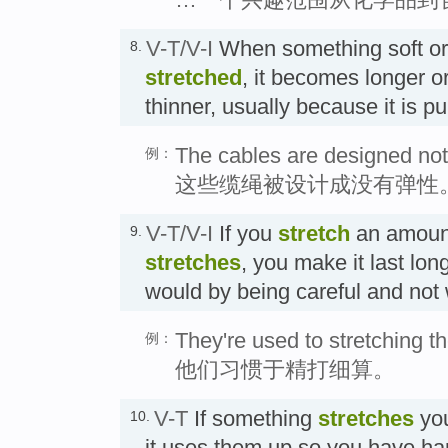
V-T/V-I
When something soft or
8.
stretched
, it becomes longer o
thinner, usually because it is
The cables are designed not 
例：
这些缆绳被设计成没有弹性
V-T/V-I
If you
stretch
an amount 
9.
stretches
, you make it last long
would by being careful and not
They're used to stretching th
例：
他们习惯于精打细算。
V-T
If something
stretches
you
10.
it uses them up so you have ha