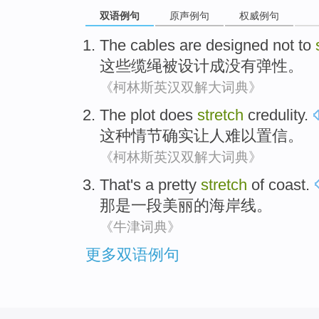
双语例句
原声例句
权威例句
The
cables
are
designed
not
to
这些
缆绳
被
设计成
没有
弹性
。
《柯林斯英汉双解大词典》
The
plot
does
stretch
credulity
.
这种
情节
确实
让人难以
置信
。
《柯林斯英汉双解大词典》
That
's
a
pretty
stretch
of
coast
.
那
是
一
段
美丽
的
海岸线
。
《牛津词典》
更多双语例句