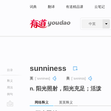
词典
翻译
有道精品课
云笔记
中英
有道 - 网易旗下搜索
sunniness
目录
英
[ˈsʌninəs]
美
[ˈsʌninɪs]
释义
n. 阳光照射，阳光充足；活泼
用法
例句
网络释义
英英释义
go