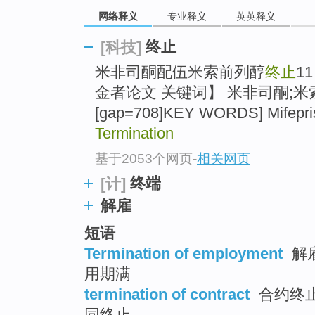
top
网络释义
专业释义
英英释义
终止
[科技]
米非司酮配伍米索前列醇
终止
1
金者论文 关键词】 米非司酮;米
[gap=708]KEY WORDS] Mifeprist
Termination
基于2053个网页
-
相关网页
终端
[计]
解雇
短语
Termination of employment
解雇
用期满
termination of contract
合约终止 
同终止