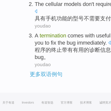
The cellular
models
don't
requir
具有
手机功能的
型号
不
需要
支付
youdao
A
termination
comes with
useful
you to
fix the
bug
immediately
.
程序的
终止
带有
有用的
诊断
信息
bug
。
youdao
更多双语例句
关于有道
Investors
有道智选
官方博客
技术博客
诚聘英