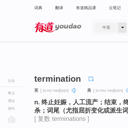
词典
翻译
有道精品课
云笔记
中英
有道 - 网易旗下搜索
termination
目录
英
[ˌtɜːmɪˈneɪʃ(ə)n]
美
[ˌtɜːrmɪˈneɪʃ(ə)n]
释义
n. 终止妊娠，人工流产；结束，
用法
例句
杀；词尾（尤指屈折变化或派生词
[ 复数 terminations ]
go