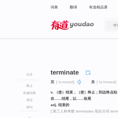
词典
翻译
有道精品课
中
有道 - 网易旗下搜索
terminate
目录
英
[ˈtɜːmɪneɪt]
美
[ˈtɜːrmɪneɪt]
释义
v. （使）结束，（使）终止；到达终点
权威词典
在……结尾，以……收尾
用法
adj. 结束的
例句
[ 第三人称单数 terminates 现在分词 termin