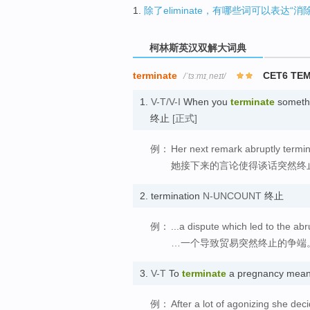
1.
除了eliminate，有哪些词可以表达“
柯林斯英汉双解大词典
terminate
CET6 TE
/ˈtɜːmɪˌneɪt/
1.
V-T/V-I
When you
terminate
somethi
终止
[正式]
例：
Her next remark abruptly termin
她接下来的言论使得谈话突然终
2.
termination
N-UNCOUNT
终止
例：
...a dispute which led to the abr
…一个导致贸易突然终止的争端
3.
V-T
To
terminate
a pregnancy mean
例：
After a lot of agonizing she dec