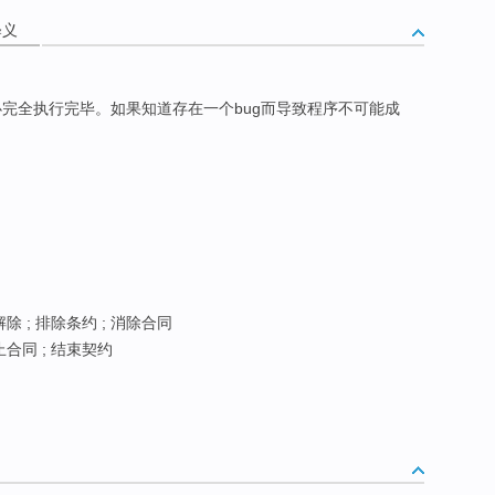
释义
完全执行完毕。如果知道存在一个bug而导致程序不可能成
解除 ; 排除条约 ; 消除合同
止合同 ; 结束契约