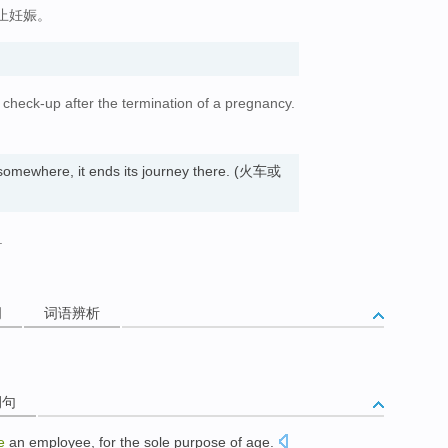
止妊娠。
check-up after the termination of a pregnancy.
。
omewhere, it ends its journey there. (火车或
.
词
词语辨析
例句
e
an
employee
,
for
the sole purpose of
age
.