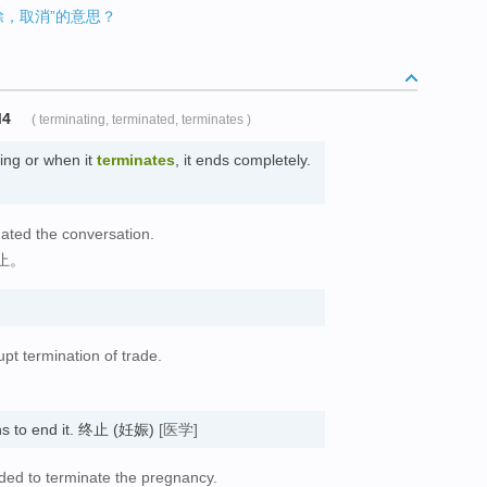
消除，取消”的意思？
M4
( terminating, terminated, terminates )
ng or when it
terminates
, it ends completely.
ated the conversation.
止。
upt termination of trade.
。
s to end it. 终止 (妊娠)
[医学]
ided to terminate the pregnancy.