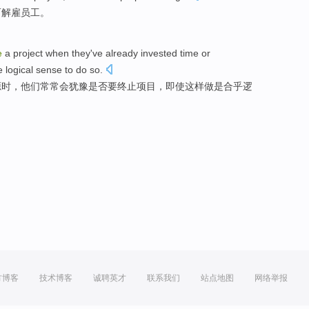
而解雇
员工
。
e
a
project
when
they
've already
invested
time
or
 logical
sense
to do
so.
源
时，
他们
常常
会犹豫是否
要
终止
项目，
即使
这样
做是
合乎
逻
方博客
技术博客
诚聘英才
联系我们
站点地图
网络举报