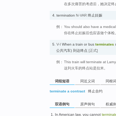
在多次痛苦的考虑后，她决定终
4.
termination
N-VAR
终止妊娠
例：
You should also have a medical 
你在终止妊娠后也应该做个体检
5.
V-I
When a train or bus
terminates
s
公共汽车) 到达终点
[正式]
例：
This train will terminate at Lamy
这列火车的终点站是拉米。
词组短语
同近义词
同根
terminate a contract
终止合约
双语例句
原声例句
权威
In
American
law
,
you
cannot
terminat