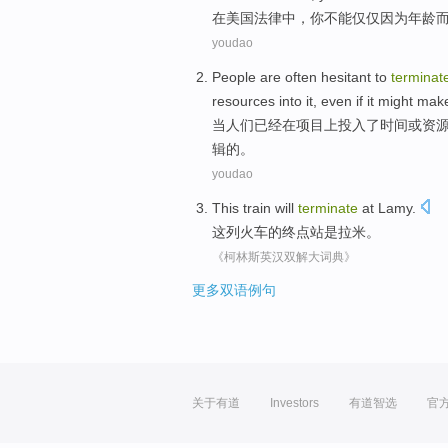
在
美国
法律
中，
你
不能
仅仅
因为
年龄
youdao
People
are often
hesitant
to
terminat
resources
into it,
even if
it
might make
当
人们
已经
在
项目
上投入了
时间
或
资
辑的。
youdao
This
train
will
terminate
at Lamy
.
这
列火车
的终点站是
拉米
。
《柯林斯英汉双解大词典》
更多双语例句
关于有道
Investors
有道智选
官